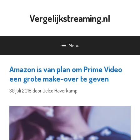
Ga
naar
Vergelijkstreaming.nl
de
inhoud
Menu
Amazon is van plan om Prime Video
een grote make-over te geven
30 juli 2018
door
Jelco Haverkamp