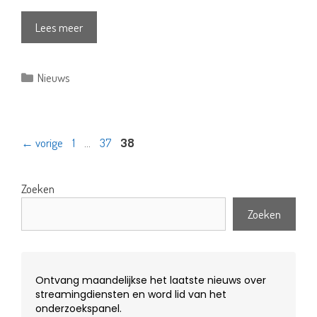
Lees meer
Categorieën
Nieuws
Pagina
Pagina
Pagina
←
vorige
1
…
37
38
Zoeken
Zoeken
Ontvang maandelijkse het laatste nieuws over
streamingdiensten en word lid van het
onderzoekspanel.