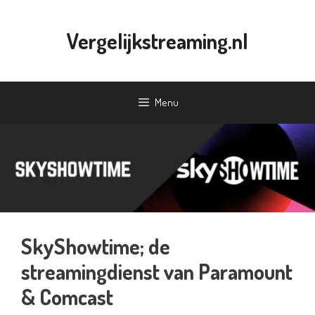
Ga
naar
Vergelijkstreaming.nl
de
inhoud
Menu
SkyShowtime; de
streamingdienst van Paramount
& Comcast