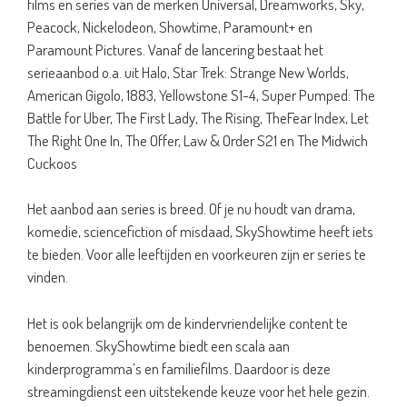
films en series van de merken Universal, Dreamworks, Sky,
Peacock, Nickelodeon, Showtime, Paramount+ en
Paramount Pictures. Vanaf de lancering bestaat het
serieaanbod o.a. uit Halo, Star Trek: Strange New Worlds,
American Gigolo, 1883, Yellowstone S1-4, Super Pumped: The
Battle for Uber, The First Lady, The Rising, TheFear Index, Let
The Right One In, The Offer, Law & Order S21 en The Midwich
Cuckoos
Het aanbod aan series is breed. Of je nu houdt van drama,
komedie, sciencefiction of misdaad, SkyShowtime heeft iets
te bieden. Voor alle leeftijden en voorkeuren zijn er series te
vinden.
Het is ook belangrijk om de kindervriendelijke content te
benoemen. SkyShowtime biedt een scala aan
kinderprogramma’s en familiefilms. Daardoor is deze
streamingdienst een uitstekende keuze voor het hele gezin.