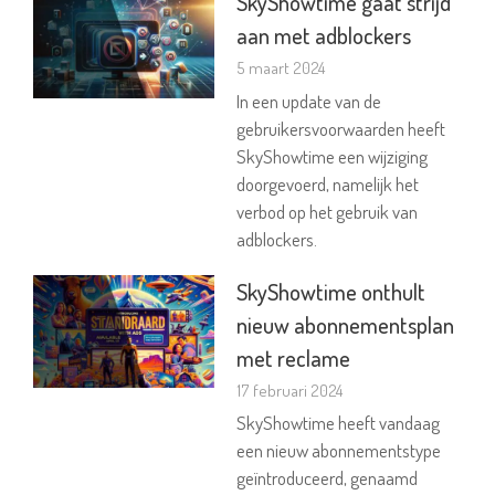
SkyShowtime gaat strijd
aan met adblockers
5 maart 2024
In een update van de
gebruikersvoorwaarden heeft
SkyShowtime een wijziging
doorgevoerd, namelijk het
verbod op het gebruik van
adblockers.
SkyShowtime onthult
nieuw abonnementsplan
met reclame
17 februari 2024
SkyShowtime heeft vandaag
een nieuw abonnementstype
geïntroduceerd, genaamd