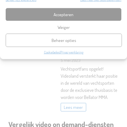
Plus- en Premium-
abonnementen met 1 euro.
Accepteren
Lees meer
Weiger
Videoland wordt
Beheer opties
exclusieve thuisbasis
voor Bellator MMA
Cookiebeleid
Privacyverklaring
5 mei 2023
Vechtsportfans opgelet!
Videoland versterkt haar positie
in de wereld van vechtsporten
door de exclusieve thuisbasis te
worden voor Bellator MMA.
Lees meer
Vergelijk video on demand-diensten