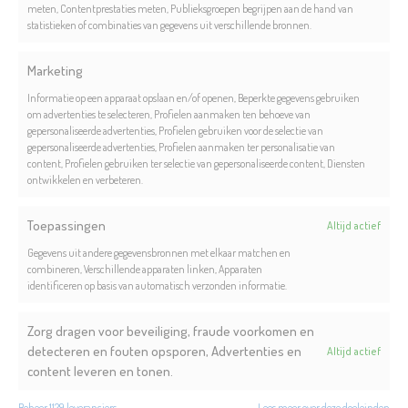
meten, Contentprestaties meten, Publieksgroepen begrijpen aan de hand van
Voetbal heeft wereldwijd
statistieken of combinaties van gegevens uit verschillende bronnen.
miljoenen fans in zijn greep, en
Marketing
het is geen verrassing dat er
talloze boeiende voetbalseries
Informatie op een apparaat opslaan en/of openen, Beperkte gegevens gebruiken
om advertenties te selecteren, Profielen aanmaken ten behoeve van
en meeslepende
gepersonaliseerde advertenties, Profielen gebruiken voor de selectie van
voetbaldocumentaires zijn die
gepersonaliseerde advertenties, Profielen aanmaken ter personalisatie van
de harten van liefhebbers
content, Profielen gebruiken ter selectie van gepersonaliseerde content, Diensten
ontwikkelen en verbeteren.
veroveren.
Lees meer
Toepassingen
Altijd actief
Gegevens uit andere gegevensbronnen met elkaar matchen en
Videoland
combineren, Verschillende apparaten linken, Apparaten
identificeren op basis van automatisch verzonden informatie.
abonnementen worden 1
euro duurder
Zorg dragen voor beveiliging, fraude voorkomen en
17 mei 2023
detecteren en fouten opsporen, Advertenties en
Altijd actief
content leveren en tonen.
Vanaf 20 juni verhoogt
Videoland de tarieven van de
Beheer 1129 leveranciers
Lees meer over deze doeleinden