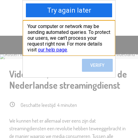
Ga
naar
Vergelijkstreaming.nl
de
inhoud
Menu
Videoland; ontdek alles over de
Nederlandse streamingdienst
Geschatte leestijd:
4
minuten
We kunnen het er allemaal over eens zijn dat
streamingdiensten een revolutie hebben teweeggebracht in
de manier waarop we media consumeren. Tussen alle