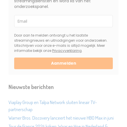
streamingdiensten en word lid van het
onderzoekspanel.
Door aan te melden ontvangt u het laatste
streamingnieuws en uitnodigingen voor onderzoeken.
Uitschrijven voor onze e-mails is altijd mogelijk. Meer
informatie bekijk onze
Privacyverklaring
.
Aanmelden
Nieuwste berichten
Viaplay Group en Talpa Network sluiten lineair TV-
partnerschap
Warner Bros. Discovery lanceert het nieuwe HBO Max in juni
Tour de France 2024 kijken: Waar en Hoe in Nederland &