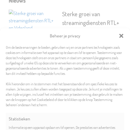
Nieuws
Sterke groei van
streamingdiensten RTL+
en Videoland
Beheer je privacy
8 november 2023
Om de beste ervaringen te bieden, gebruiken wij en onze partners technologieën zoals
RTL heeft bekendgemaakt dat
cookies om informatie over het apparaat op te slaan en/of te openen. Toestemming voor
zijn streamingdiensten, RTL+ en
deze technologieën stelt ons en onze partners in staat om persoonlijke gegevens zoals
Videoland, aanzienlijk zijn
surfgedrag of unieke ID's op deze site te verwerken en om gepersonaliseerde en niet-
gepersonaliseerde advertenties te tonen. Als u geen toestemming geeft of deze intrekt,
gegroeid.
kan dit invloed hebben op bepaalde functies.
Lees meer
Klik hieronder om in te stemmen met het bovenstaande of om specifieke keuzes te
maken. Je keuzes zullen alleen worden toegepast op deze site. Je kunt je instellingen te
Ontdek de Onmisbare
allen tijde wijzigen, inclusief het intrekken van je toestemming, door gebruik te maken
van de knoppen op het Cookiebeleid of door te klikken op de knop 'Toestemming
Voetbalseries en
beheren' onderaan het scherm.
Voetbaldocumentaires
Statistieken
van het Moment
Informatie op een apparaat opslaan en/of openen, De prestaties van advertenties
8 juli 2023