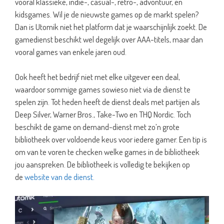
vooral klassieke, indie-, casual-, retro-, advontuur, en
kidsgames. Wil je de nieuwste games op de markt spelen?
Dan is Utomik niet het platform dat je waarschijnlijk zoekt. De
gamedienst beschikt wel degelijk over AAA-titels, maar dan
vooral games van enkele jaren oud.
Ook heeft het bedrijf niet met elke uitgever een deal,
waardoor sommige games sowieso niet via de dienst te
spelen zijn. Tot heden heeft de dienst deals met partijen als
Deep Silver, Warner Bros., Take-Two en THQ Nordic. Toch
beschikt de game on demand-dienst met zo’n grote
bibliotheek over voldoende keus voor iedere gamer. Een tip is
om van te voren te checken welke games in de bibliotheek
jou aanspreken. De bibliotheek is volledig te bekijken op
de
website van de dienst.