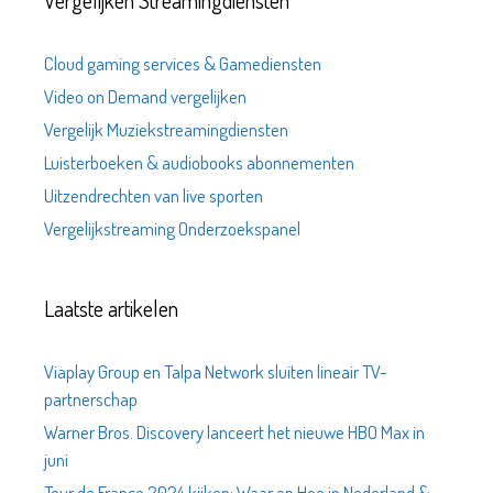
Vergelijken Streamingdiensten
Cloud gaming services & Gamediensten
Video on Demand vergelijken
Vergelijk Muziekstreamingdiensten
Luisterboeken & audiobooks abonnementen
Uitzendrechten van live sporten
Vergelijkstreaming Onderzoekspanel
Laatste artikelen
Viaplay Group en Talpa Network sluiten lineair TV-
partnerschap
Warner Bros. Discovery lanceert het nieuwe HBO Max in
juni
Tour de France 2024 kijken: Waar en Hoe in Nederland &