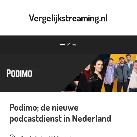
Ga
naar
Vergelijkstreaming.nl
de
inhoud
Menu
Podimo; de nieuwe
podcastdienst in Nederland