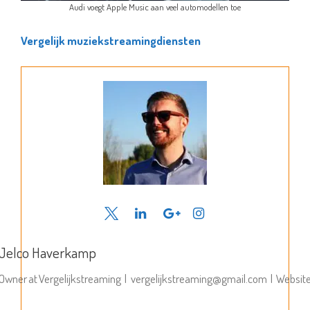
Audi voegt Apple Music aan veel automodellen toe
Vergelijk muziekstreamingdiensten
Jelco Haverkamp
Owner
at
Vergelijkstreaming
|
vergelijkstreaming@gmail.com
|
Websit