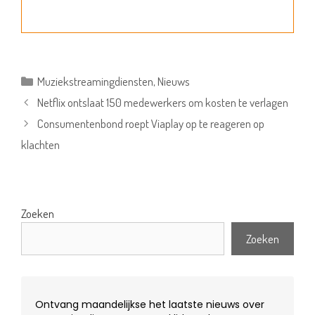
Categorieën
Muziekstreamingdiensten
,
Nieuws
Netflix ontslaat 150 medewerkers om kosten te verlagen
Consumentenbond roept Viaplay op te reageren op
klachten
Zoeken
Zoeken
Ontvang maandelijkse het laatste nieuws over