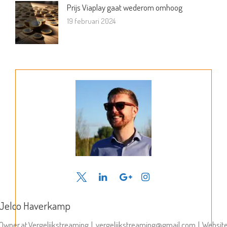
Prijs Viaplay gaat wederom omhoog
19 februari 2024
Jelco Haverkamp
Owner
at
Vergelijkstreaming
|
vergelijkstreaming@gmail.com
|
Websit