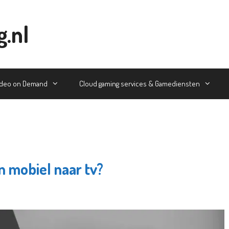
g.nl
ideo on Demand
Cloud gaming services & Gamediensten
n mobiel naar tv?