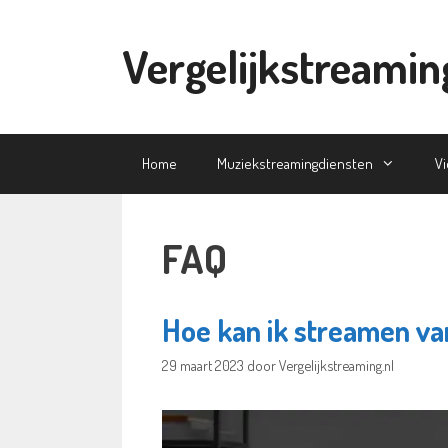
Ga
naar
Vergelijkstreamin
de
inhoud
Home
Muziekstreamingdiensten
V
FAQ
Hoe kan ik streamen va
29 maart 2023
door
Vergelijkstreaming.nl