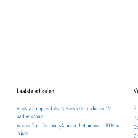
Laatste artikelen
V
Viaplay Group en Talpa Network sluiten lineair TV-
Bl
partnerschap
Pa
Warner Bros. Discovery lanceert het nieuwe HBO Max
C
in juni
Co