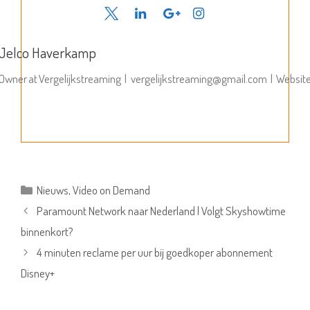
Jelco Haverkamp
Owner
at
Vergelijkstreaming
|
vergelijkstreaming@gmail.com
|
Websit
Categorieën
Nieuws
,
Video on Demand
Paramount Network naar Nederland | Volgt Skyshowtime
binnenkort?
4 minuten reclame per uur bij goedkoper abonnement
Disney+