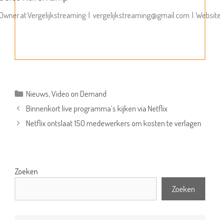
Owner
at
Vergelijkstreaming
|
vergelijkstreaming@gmail.com
|
Websit
Categorieën
Nieuws
,
Video on Demand
Binnenkort live programma’s kijken via Netflix
Netflix ontslaat 150 medewerkers om kosten te verlagen
Zoeken
Zoeken