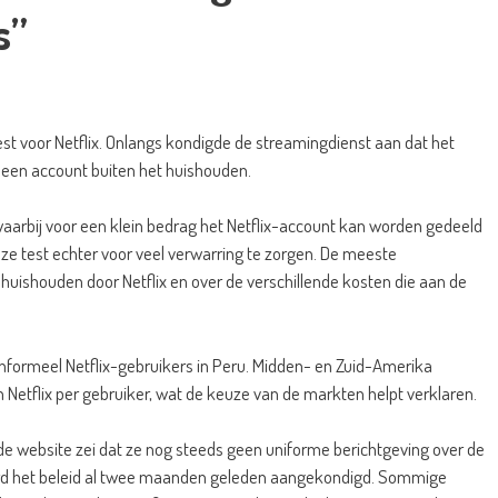
s”
est voor Netflix. Onlangs kondigde de streamingdienst aan dat het
n een account buiten het huishouden.
, waarbij voor een klein bedrag het Netflix-account kan worden gedeeld
eze test echter voor veel verwarring te zorgen. De meeste
n huishouden door Netflix en over de verschillende kosten die aan de
nformeel Netflix-gebruikers in Peru. Midden- en Zuid-Amerika
etflix per gebruiker, wat de keuze van de markten helpt verklaren.
 website zei dat ze nog steeds geen uniforme berichtgeving over de
rd het beleid al twee maanden geleden aangekondigd. Sommige