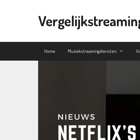
Ga
naar
Vergelijkstreamin
de
inhoud
Home
Muziekstreamingdiensten
V