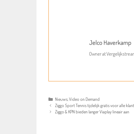
Jelco Haverkamp
Owner
at
Vergelijkstre
Categorieën
Nieuws
,
Video on Demand
Ziggo Sport Tennis tijdelijk gratis voor alle klan
Ziggo & KPN bieden langer Viaplay lineair aan