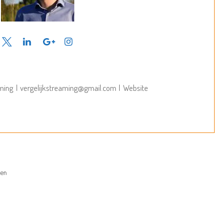
aming
|
vergelijkstreaming@gmail.com
|
Website
ten