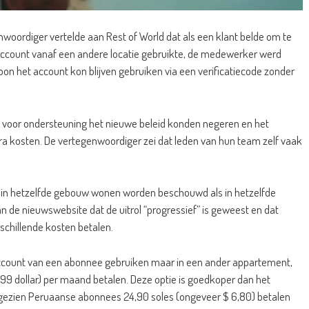
woordiger vertelde aan Rest of World dat als een klant belde om te
account vanaf een andere locatie gebruikte, de medewerker werd
oon het account kon blijven gebruiken via een verificatiecode zonder
n voor ondersteuning het nieuwe beleid konden negeren en het
a kosten. De vertegenwoordiger zei dat leden van hun team zelf vaak
ie in hetzelfde gebouw wonen worden beschouwd als in hetzelfde
n de nieuwswebsite dat de uitrol “progressief” is geweest en dat
schillende kosten betalen.
ccount van een abonnee gebruiken maar in een ander appartement,
,99 dollar) per maand betalen. Deze optie is goedkoper dan het
ezien Peruaanse abonnees 24,90 soles (ongeveer $ 6,80) betalen