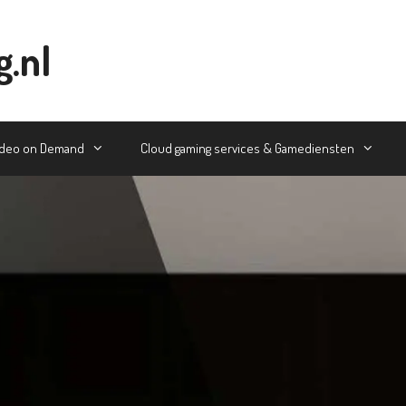
g.nl
ideo on Demand
Cloud gaming services & Gamediensten