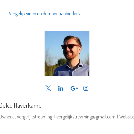
Vergelijk video on demandaanbieders
Jelco Haverkamp
Owner
at
Vergelijkstreaming
|
vergelijkstreaming@gmail.com
|
Websit