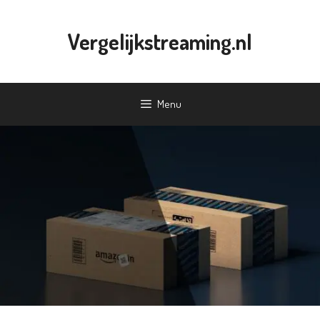
Ga
naar
Vergelijkstreaming.nl
de
inhoud
Menu