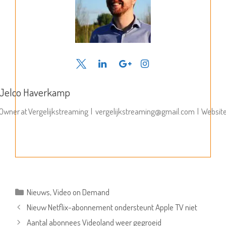
Jelco Haverkamp
Owner
at
Vergelijkstreaming
|
vergelijkstreaming@gmail.com
|
Websit
Categorieën
Nieuws
,
Video on Demand
Nieuw Netflix-abonnement ondersteunt Apple TV niet
Aantal abonnees Videoland weer gegroeid