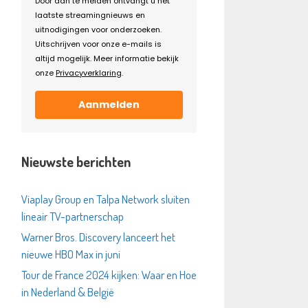
Door aan te melden ontvangt u het
laatste streamingnieuws en
uitnodigingen voor onderzoeken.
Uitschrijven voor onze e-mails is
altijd mogelijk. Meer informatie bekijk
onze
Privacyverklaring
.
Aanmelden
Nieuwste berichten
Viaplay Group en Talpa Network sluiten
lineair TV-partnerschap
Warner Bros. Discovery lanceert het
nieuwe HBO Max in juni
Tour de France 2024 kijken: Waar en Hoe
in Nederland & België