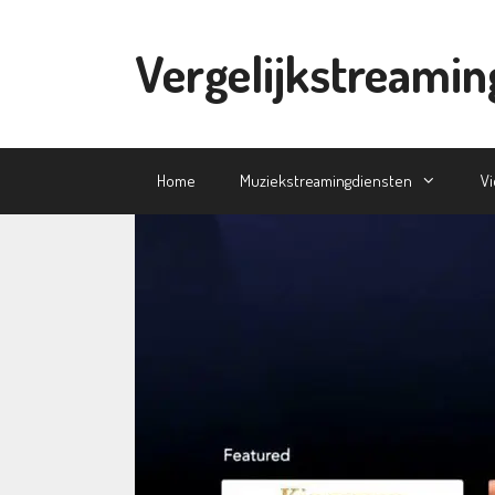
Ga
naar
Vergelijkstreamin
de
inhoud
Home
Muziekstreamingdiensten
V