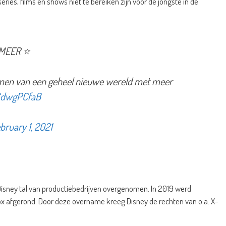
ies, films en shows niet te bereiken zijn voor de jongste in de
 MEER ⭐️
amen van een geheel nieuwe wereld met meer
o6dwgPCfaB
bruary 1, 2021
 Disney tal van productiebedrijven overgenomen. In 2019 werd
ox afgerond. Door deze overname kreeg Disney de rechten van o.a. X-