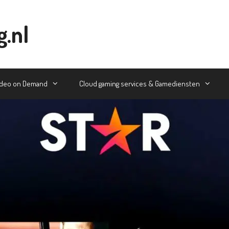
g.nl
ideo on Demand
Cloud gaming services & Gamediensten