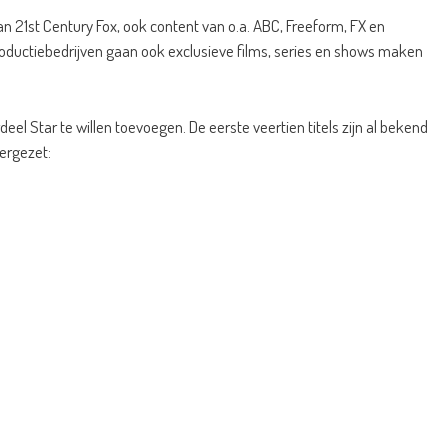
n 21st Century Fox, ook content van o.a. ABC, Freeform, FX en
roductiebedrijven gaan ook exclusieve films, series en shows maken
deel Star te willen toevoegen. De eerste veertien titels zijn al bekend
ergezet: