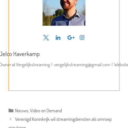
Jelco Haverkamp
Owner
at
Vergelijkstreaming
|
vergelijkstreaming@gmail.com
|
Websit
Categorieën
Nieuws
,
Video on Demand
Verenigd Koninkrijk wil streamingdiensten als omroep
reguleren