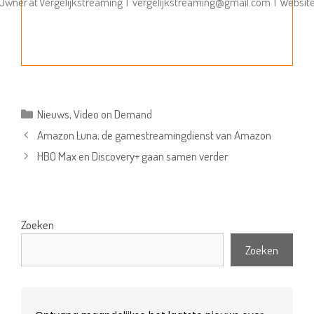
Owner
at
Vergelijkstreaming
|
vergelijkstreaming@gmail.com
|
Websit
Categorieën
Nieuws
,
Video on Demand
Amazon Luna; de gamestreamingdienst van Amazon
HBO Max en Discovery+ gaan samen verder
Zoeken
Zoeken