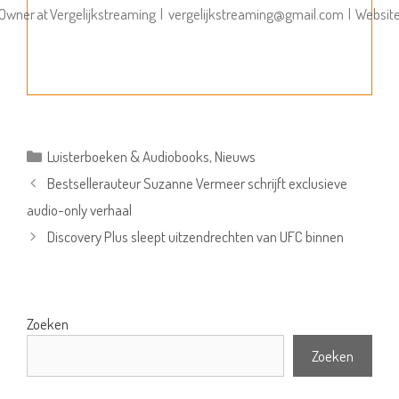
Owner
at
Vergelijkstreaming
|
vergelijkstreaming@gmail.com
|
Websit
Categorieën
Luisterboeken & Audiobooks
,
Nieuws
Bestsellerauteur Suzanne Vermeer schrijft exclusieve
audio-only verhaal
Discovery Plus sleept uitzendrechten van UFC binnen
Zoeken
Zoeken