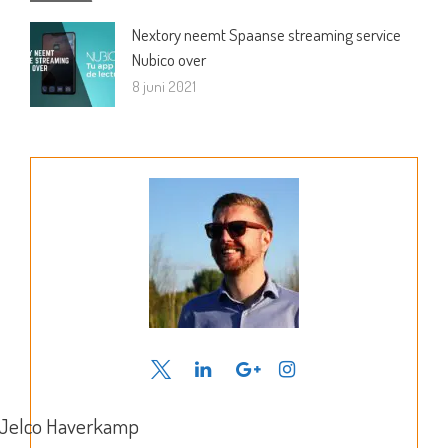
Nextory neemt Spaanse streaming service
Nubico over
8 juni 2021
Jelco Haverkamp