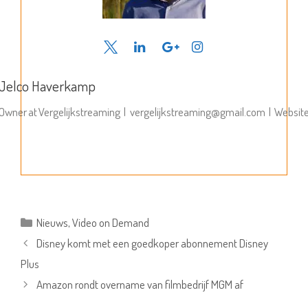
Jelco Haverkamp
Owner
at
Vergelijkstreaming
|
vergelijkstreaming@gmail.com
|
Websit
Categorieën
Nieuws
,
Video on Demand
Disney komt met een goedkoper abonnement Disney
Plus
Amazon rondt overname van filmbedrijf MGM af