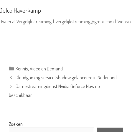
Jelco Haverkamp
Owner
at
Vergelijkstreaming
|
vergelijkstreaming@gmail.com
|
Websit
Categorieën
Kennis
,
Video on Demand
Cloudgaming service Shadow gelanceerd in Nederland
Gamestreamingdienst Nvidia Geforce Now nu
beschikbaar
Zoeken