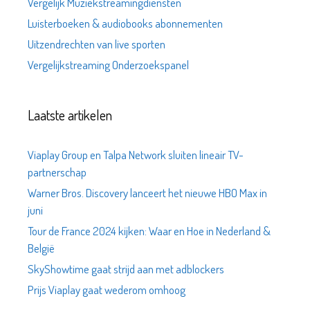
Vergelijk Muziekstreamingdiensten
Luisterboeken & audiobooks abonnementen
Uitzendrechten van live sporten
Vergelijkstreaming Onderzoekspanel
Laatste artikelen
Viaplay Group en Talpa Network sluiten lineair TV-
partnerschap
Warner Bros. Discovery lanceert het nieuwe HBO Max in
juni
Tour de France 2024 kijken: Waar en Hoe in Nederland &
België
SkyShowtime gaat strijd aan met adblockers
Prijs Viaplay gaat wederom omhoog