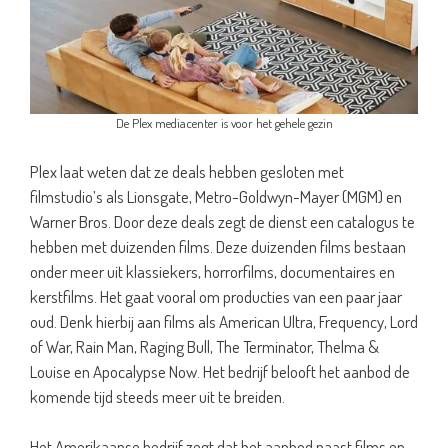
De Plex mediacenter is voor het gehele gezin
Plex laat weten dat ze deals hebben gesloten met
filmstudio’s als Lionsgate, Metro-Goldwyn-Mayer (MGM) en
Warner Bros. Door deze deals zegt de dienst een catalogus te
hebben met duizenden films. Deze duizenden films bestaan
onder meer uit klassiekers, horrorfilms, documentaires en
kerstfilms. Het gaat vooral om producties van een paar jaar
oud. Denk hierbij aan films als American Ultra, Frequency, Lord
of War, Rain Man, Raging Bull, The Terminator, Thelma &
Louise en Apocalypse Now. Het bedrijf belooft het aanbod de
komende tijd steeds meer uit te breiden.
Het Amerikaanse bedrijf zegt dat het aanbod naast films en