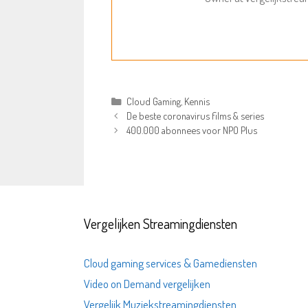
Categorieën
Cloud Gaming
,
Kennis
De beste coronavirus films & series
400.000 abonnees voor NPO Plus
Vergelijken Streamingdiensten
Cloud gaming services & Gamediensten
Video on Demand vergelijken
Vergelijk Muziekstreamingdiensten