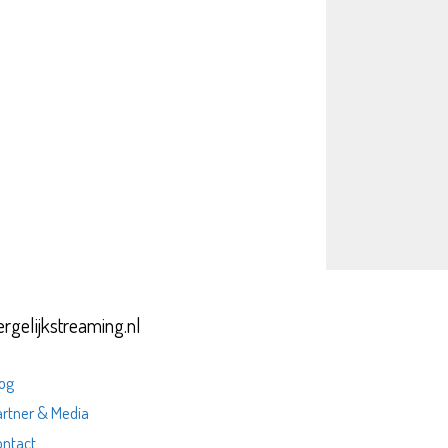
ergelijkstreaming.nl
og
rtner & Media
ontact