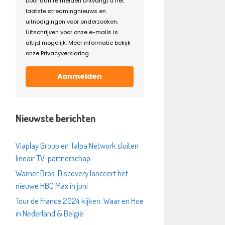
Door aan te melden ontvangt u het
laatste streamingnieuws en
uitnodigingen voor onderzoeken.
Uitschrijven voor onze e-mails is
altijd mogelijk. Meer informatie bekijk
onze
Privacyverklaring
.
Aanmelden
Nieuwste berichten
Viaplay Group en Talpa Network sluiten
lineair TV-partnerschap
Warner Bros. Discovery lanceert het
nieuwe HBO Max in juni
Tour de France 2024 kijken: Waar en Hoe
in Nederland & België