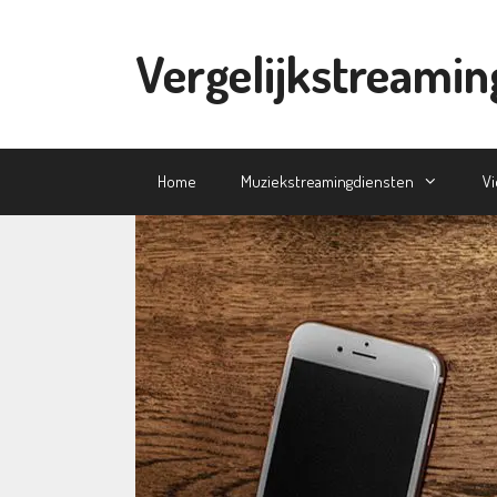
Ga
naar
Vergelijkstreamin
de
inhoud
Home
Muziekstreamingdiensten
V