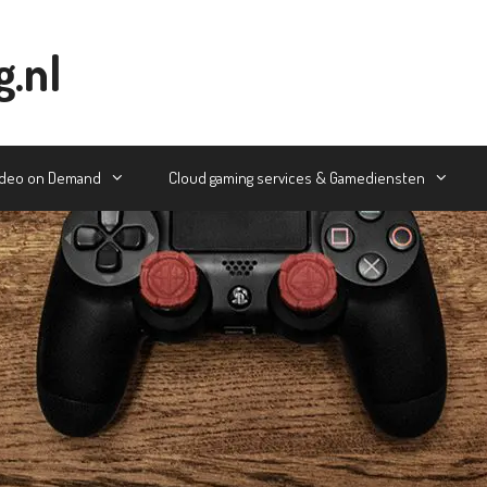
g.nl
ideo on Demand
Cloud gaming services & Gamediensten