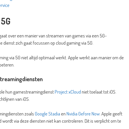
rvice
 5G
 gaat over een manier van streamen van games via een 5G-
 de dienst zich gaat focussen op cloud gaming via 5G.
gaming via 5G niet altijd optimaal werkt. Apple werkt aan manier om de
beteren.
streamingdiensten
pple hun gamestreamingdienst
Project xCloud
niet toelaat tot iOS.
chtlijnen van iOS.
mingdiensten zoals
Google Stadia
en
Nvidia Gefore Now
. Apple geeft
 wordt via deze diensten niet kan controleren. Dit is verplicht om te