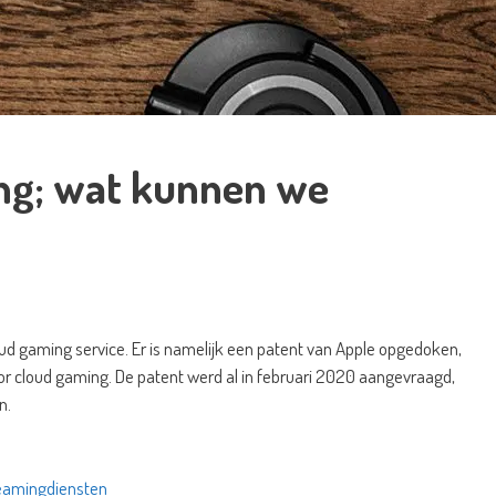
ng; wat kunnen we
oud gaming service. Er is namelijk een patent van Apple opgedoken,
r cloud gaming. De patent werd al in februari 2020 aangevraagd,
n.
reamingdiensten