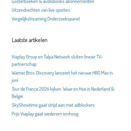
Luisterboeken & audiobooks abonnementen
Uitzendrechten van live sporten
Vergelijkstreaming Onderzoekspanel
Laatste artikelen
Viaplay Group en Talpa Network sluiten lineair TV-
partnerschap
Warner Bros. Discovery lanceert het nieuwe HBO Max in
juni
Tour de France 2024 kijken: Waar en Hoe in Nederland &
België
SkyShowtime gaat strijd aan met adblockers
Prijs Viaplay gaat wederom omhoog