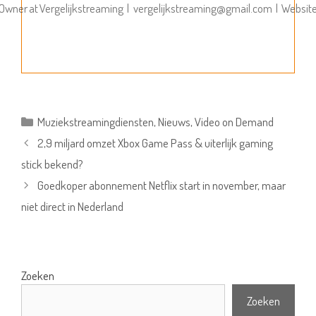
Owner
at
Vergelijkstreaming
|
vergelijkstreaming@gmail.com
|
Websit
Categorieën
Muziekstreamingdiensten
,
Nieuws
,
Video on Demand
2,9 miljard omzet Xbox Game Pass & uiterlijk gaming
stick bekend?
Goedkoper abonnement Netflix start in november, maar
niet direct in Nederland
Zoeken
Zoeken