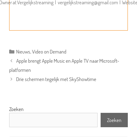
Owner
at
Vergelijkstreaming
|
vergelijkstreaming@gmail.com
|
Websit
Categorieën
Nieuws
,
Video on Demand
Apple brengt Apple Music en Apple TV naar Microsoft-
platformen
Drie schermen tegelijk met SkyShowtime
Zoeken
Zoeken