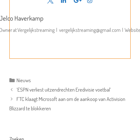
Jelco Haverkamp
Owner
at
Vergelijkstreaming
|
vergelijkstreaming@gmail.com
|
Websit
Categorieën
Nieuws
‘ESPN verliest uitzendrechten Eredivisie voetbal’
FTC klaagt Microsoft aan om de aankoop van Activision
Blizzard te blokkeren
Zoeken