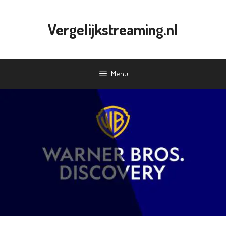
Ga
naar
Vergelijkstreaming.nl
de
inhoud
Menu