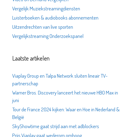
Vergelijk Muziekstreamingdiensten
Luisterboeken & audiobooks abonnementen
Uitzendrechten van live sporten
Vergelijkstreaming Onderzoekspanel
Laatste artikelen
Viaplay Group en Talpa Network sluiten lineair TV-
partnerschap
Warner Bros. Discovery lanceert het nieuwe HBO Max in
juni
Tour de France 2024 kijken: Waar en Hoe in Nederland &
België
SkyShowtime gaat strijd aan met adblockers
Prijs Viaplay gaat wederom omhoog