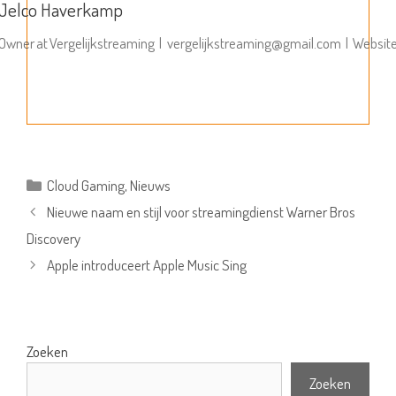
Jelco Haverkamp
Owner
at
Vergelijkstreaming
|
vergelijkstreaming@gmail.com
|
Websit
Categorieën
Cloud Gaming
,
Nieuws
Nieuwe naam en stijl voor streamingdienst Warner Bros
Discovery
Apple introduceert Apple Music Sing
Zoeken
Zoeken