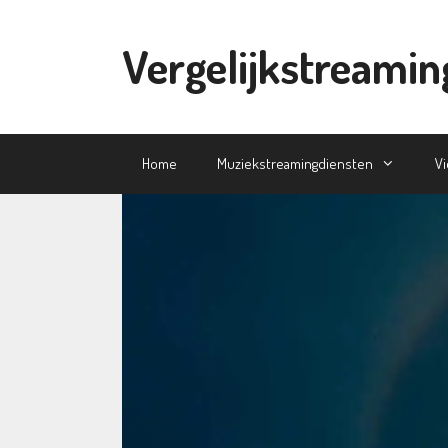
Ga
naar
Vergelijkstreamin
de
inhoud
Home
Muziekstreamingdiensten
V