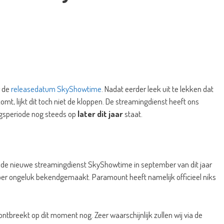
r de
releasedatum SkyShowtime
. Nadat eerder leek uit te lekken dat
, lijkt dit toch niet de kloppen. De streamingdienst heeft ons
ngsperiode nog steeds op
later dit jaar
staat.
de nieuwe streamingdienst SkyShowtime in september van dit jaar
per ongeluk bekendgemaakt. Paramount heeft namelijk officieel niks
breekt op dit moment nog. Zeer waarschijnlijk zullen wij via de