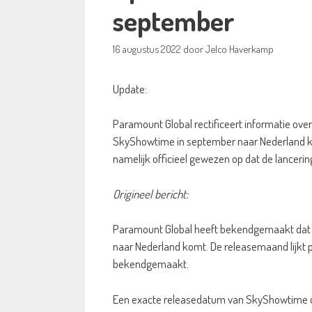
september
16 augustus 2022
door
Jelco Haverkamp
Update:
Paramount Global rectificeert informatie ove
SkyShowtime in september naar Nederland komt
namelijk officieel gewezen op dat de lanceri
Origineel bericht:
Paramount Global heeft bekendgemaakt dat 
naar Nederland komt. De releasemaand lijkt 
bekendgemaakt.
Een exacte releasedatum van SkyShowtime ont