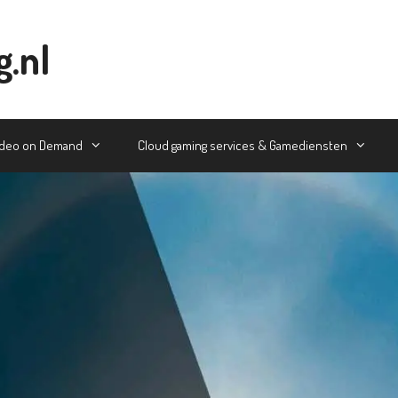
g.nl
ideo on Demand
Cloud gaming services & Gamediensten