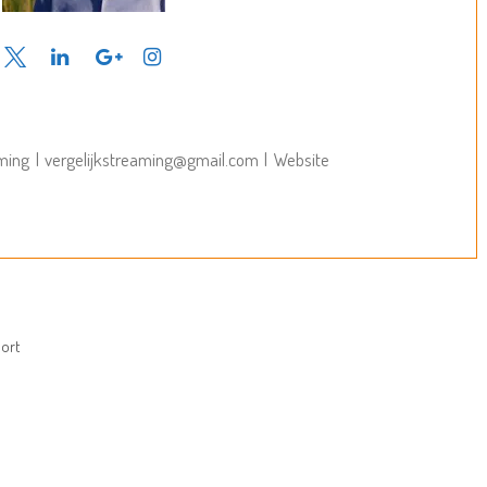
aming
|
vergelijkstreaming@gmail.com
|
Website
port