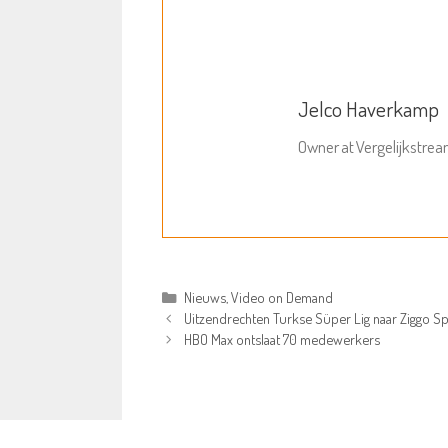
Jelco Haverkamp
Owner
at
Vergelijkstre
Categorieën
Nieuws
,
Video on Demand
Uitzendrechten Turkse Süper Lig naar Ziggo S
HBO Max ontslaat 70 medewerkers