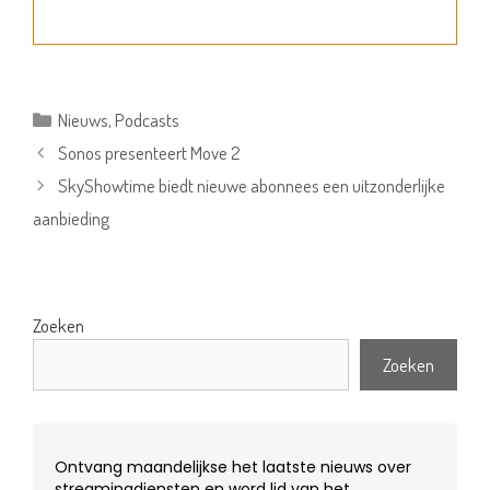
Categorieën
Nieuws
,
Podcasts
Sonos presenteert Move 2
SkyShowtime biedt nieuwe abonnees een uitzonderlijke
aanbieding
Zoeken
Zoeken
Ontvang maandelijkse het laatste nieuws over
streamingdiensten en word lid van het