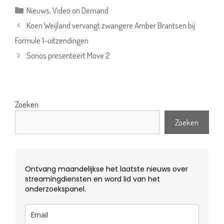
Categorieën
Nieuws
,
Video on Demand
Koen Weijland vervangt zwangere Amber Brantsen bij
Formule 1-uitzendingen
Sonos presenteert Move 2
Zoeken
Zoeken
Ontvang maandelijkse het laatste nieuws over
streamingdiensten en word lid van het
onderzoekspanel.