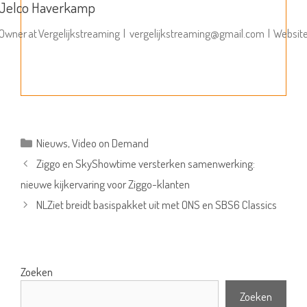
Jelco Haverkamp
Owner
at
Vergelijkstreaming
|
vergelijkstreaming@gmail.com
|
Websit
Categorieën
Nieuws
,
Video on Demand
Ziggo en SkyShowtime versterken samenwerking:
nieuwe kijkervaring voor Ziggo-klanten
NLZiet breidt basispakket uit met ONS en SBS6 Classics
Zoeken
Zoeken