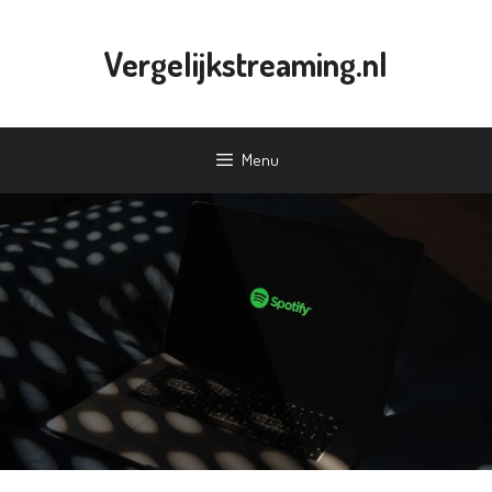
Ga
naar
Vergelijkstreaming.nl
de
inhoud
Menu