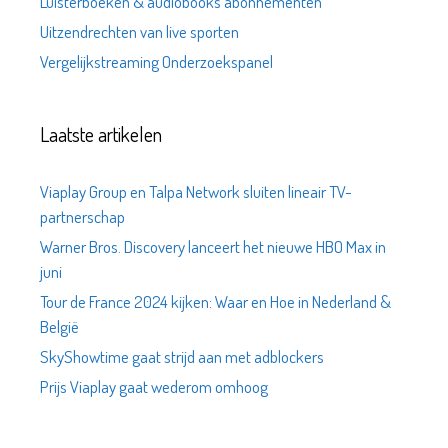
Luisterboeken & audiobooks abonnementen
Uitzendrechten van live sporten
Vergelijkstreaming Onderzoekspanel
Laatste artikelen
Viaplay Group en Talpa Network sluiten lineair TV-
partnerschap
Warner Bros. Discovery lanceert het nieuwe HBO Max in
juni
Tour de France 2024 kijken: Waar en Hoe in Nederland &
België
SkyShowtime gaat strijd aan met adblockers
Prijs Viaplay gaat wederom omhoog