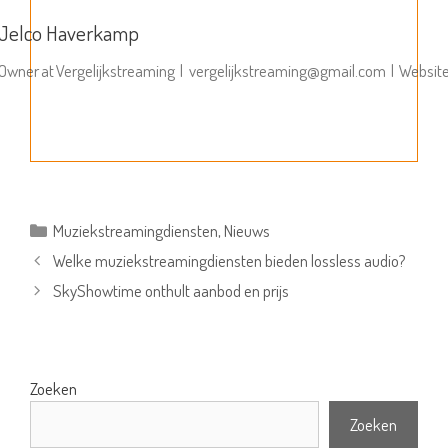
Jelco Haverkamp
Owner
at
Vergelijkstreaming
|
vergelijkstreaming@gmail.com
|
Websit
Categorieën
Muziekstreamingdiensten
,
Nieuws
Welke muziekstreamingdiensten bieden lossless audio?
SkyShowtime onthult aanbod en prijs
Zoeken
Zoeken