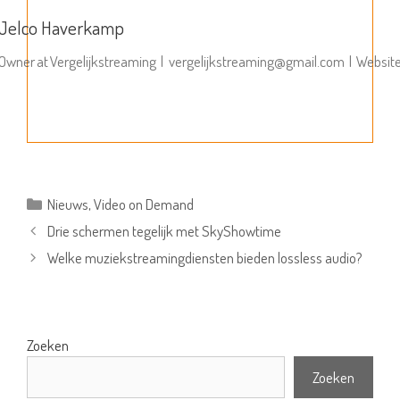
Jelco Haverkamp
Owner
at
Vergelijkstreaming
|
vergelijkstreaming@gmail.com
|
Websit
Categorieën
Nieuws
,
Video on Demand
Drie schermen tegelijk met SkyShowtime
Welke muziekstreamingdiensten bieden lossless audio?
Zoeken
Zoeken