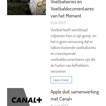
Voetbalseries en
Voetbaldocumentaires
van het Moment
8 juli 2023
Voetbal heeft wereldwijd
miljoenen fans in zijn greep, en
het is geen verrassing dat er
talloze boeiende voetbalseries
en meeslepende
voetbaldocumentaires zijn die
de harten van liefhebbers
veroveren.
Lees meer
Apple sluit samenwerking
met Canal+
14 april 2023