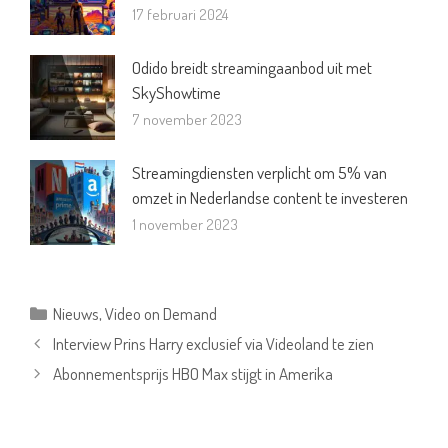
17 februari 2024
Odido breidt streamingaanbod uit met
SkyShowtime
7 november 2023
Streamingdiensten verplicht om 5% van
omzet in Nederlandse content te investeren
1 november 2023
Categorieën
Nieuws
,
Video on Demand
Interview Prins Harry exclusief via Videoland te zien
Abonnementsprijs HBO Max stijgt in Amerika