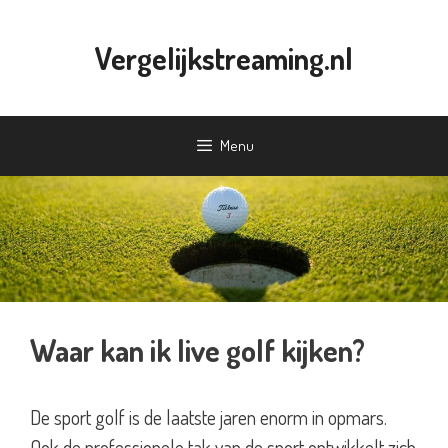
Ga
naar
Vergelijkstreaming.nl
de
inhoud
Menu
Waar kan ik live golf kijken?
De sport golf is de laatste jaren enorm in opmars.
Ook de professionele tak van de sport ontwikkelt zich