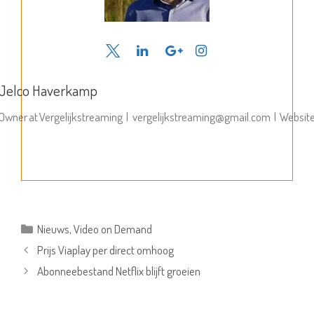
Jelco Haverkamp
Owner
at
Vergelijkstreaming
|
vergelijkstreaming@gmail.com
|
Websit
Categorieën
Nieuws
,
Video on Demand
Prijs Viaplay per direct omhoog
Abonneebestand Netflix blijft groeien