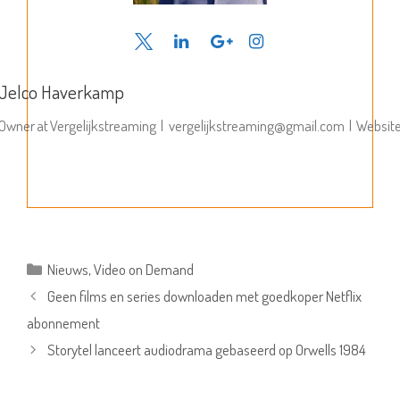
Jelco Haverkamp
Owner
at
Vergelijkstreaming
|
vergelijkstreaming@gmail.com
|
Websit
Categorieën
Nieuws
,
Video on Demand
Geen films en series downloaden met goedkoper Netflix
abonnement
Storytel lanceert audiodrama gebaseerd op Orwells 1984