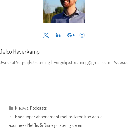
Jelco Haverkamp
Owner
at
Vergelijkstreaming
|
vergelijkstreaming@gmail.com
|
Websit
Categorieën
Nieuws
,
Podcasts
Goedkoper abonnement met reclame kan aantal
abonnees Netflix & Disney+ laten groeien