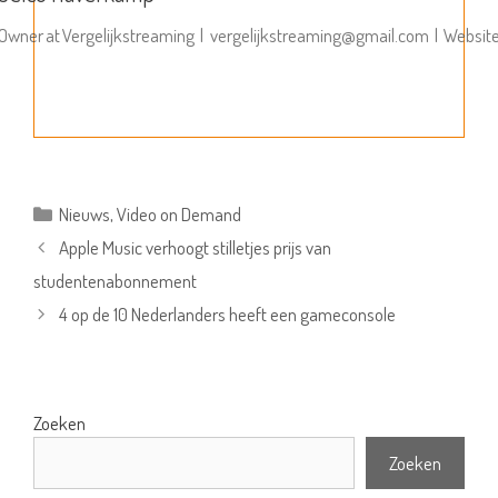
Owner
at
Vergelijkstreaming
|
vergelijkstreaming@gmail.com
|
Websit
Categorieën
Nieuws
,
Video on Demand
Apple Music verhoogt stilletjes prijs van
studentenabonnement
4 op de 10 Nederlanders heeft een gameconsole
Zoeken
Zoeken