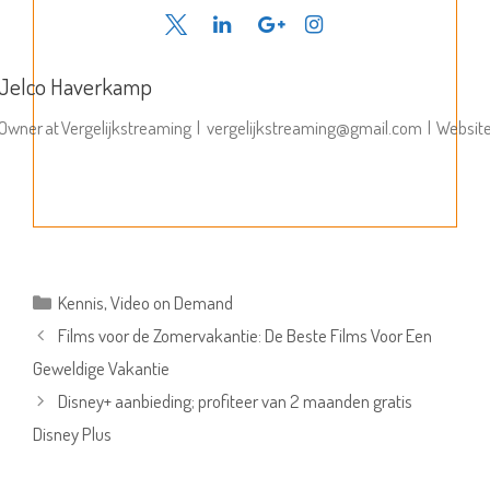
Jelco Haverkamp
Owner
at
Vergelijkstreaming
|
vergelijkstreaming@gmail.com
|
Websit
Categorieën
Kennis
,
Video on Demand
Films voor de Zomervakantie: De Beste Films Voor Een
Geweldige Vakantie
Disney+ aanbieding; profiteer van 2 maanden gratis
Disney Plus