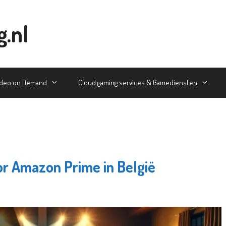
g.nl
ideo on Demand
Cloud gaming services & Gamediensten
or Amazon Prime in België