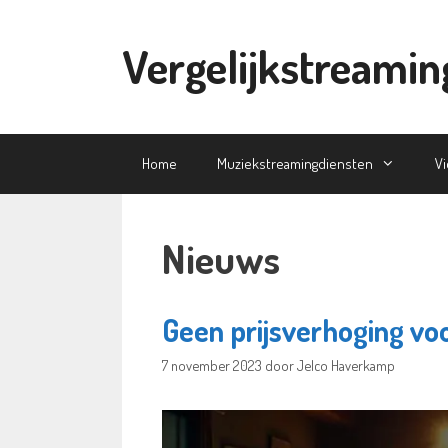
Ga
naar
Vergelijkstreamin
de
inhoud
Home
Muziekstreamingdiensten
V
Nieuws
Geen prijsverhoging vo
7 november 2023
door
Jelco Haverkamp