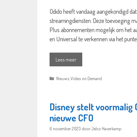
Odido heeft vandaag aangekondigd dat 
streamingdiensten. Deze toevoeging m
Plus abonnementen mogelijk om het aa
en Universal te verkennen via het pun
Lees meer
Categorieën
Nieuws
,
Video on Demand
Disney stelt voormalig
nieuwe CFO
6 november 2023
door
Jelco Haverkamp