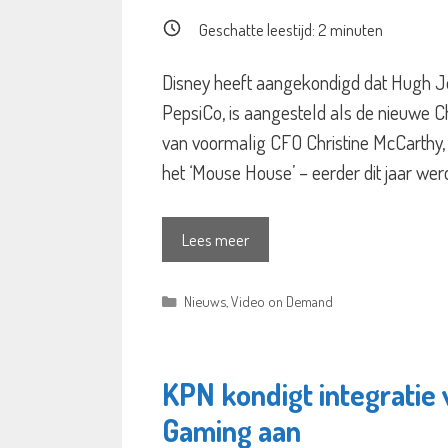
Geschatte leestijd:
2
minuten
Disney heeft aangekondigd dat Hugh Joh
PepsiCo, is aangesteld als de nieuwe Ch
van voormalig CFO Christine McCarthy, 
het ‘Mouse House’ – eerder dit jaar w
Lees meer
Categorieën
Nieuws
,
Video on Demand
KPN kondigt integrati
Gaming aan